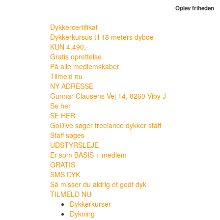
Oplev friheden
Dykkercertifikat
Dykkerkursus til 18 meters dybde
KUN 4.490,-
Gratis oprettelse
På alle medlemskaber
Tilmeld nu
NY ADRESSE
Gunnar Clausens Vej 14, 8260 Viby J
Se her
SE HER
GoDive søger freelance dykker staff
Staff søges
UDSTYRSLEJE
Er som BASIS + medlem
GRATIS
SMS DYK
Så misser du aldrig et godt dyk
TILMELD NU
Dykkerkurser
Dykning