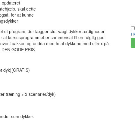
e opdateret
stehjælp, skal dette
også, for at kunne
ingsdykker
et et program, der lægger stor vægt dykkerfærdigheder
H
r at kursusprogrammet er sammensat til en ruigtig god
s oveni pakken og endda med to af dykkene med nitrox på
L DEN GODE PRIS
get dyk)(GRATIS)
er træning + 3 scenarier/dyk)
gheder som dykker.