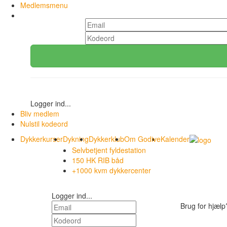
Medlemsmenu
Logger ind...
Bliv medlem
Nulstil kodeord
Dykkerkurser
Dykning
Dykkerklub
Om Godive
Kalender
Selvbetjent fyldestation
150 HK RIB båd
+1000 kvm dykkercenter
Logger ind...
Brug for hjæl