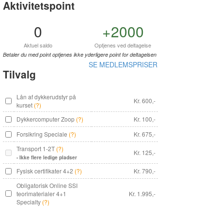
Aktivitetspoint
0
+2000
Aktuel saldo
Optjenes ved deltagelse
Betaler du med point optjenes ikke yderligere point for deltagelsen
SE MEDLEMSPRISER
Tilvalg
Lån af dykkerudstyr på
Kr. 600,-
kurset
(?)
Dykkercomputer Zoop
(?)
Kr. 100,-
Forsikring Speciale
(?)
Kr. 675,-
Transport 1-2T
(?)
Kr. 125,-
- Ikke flere ledige pladser
Fysisk certifikater 4+2
(?)
Kr. 790,-
Obligatorisk Online SSI
teorimaterialer 4+1
Kr. 1.995,-
Specialty
(?)