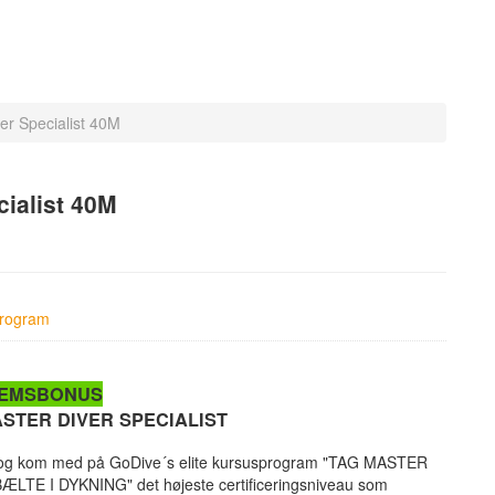
r Specialist 40M
ialist 40M
rogram
LEMSBONUS
STER DIVER SPECIALIST
r og kom med på GoDive´s elite kursusprogram "TAG MASTER
LTE I DYKNING" det højeste certificeringsniveau som