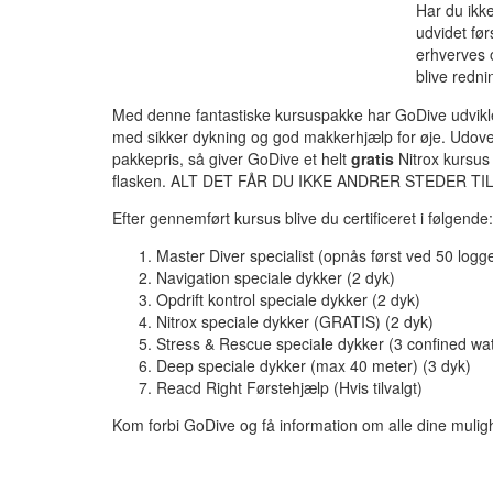
Har du ikk
udvidet før
erhverves 
blive redn
Med denne fantastiske kursuspakke har GoDive udvikl
med sikker dykning og god makkerhjælp for øje. Udove
pakkepris, så giver GoDive et helt
gratis
Nitrox kursu
flasken. ALT DET FÅR DU IKKE ANDRER STEDER TI
Efter gennemført kursus blive du certificeret i følgende:
Master Diver specialist (opnås først ved 50 log
Navigation speciale dykker (2 dyk)
Opdrift kontrol speciale dykker (2 dyk)
Nitrox speciale dykker (GRATIS) (2 dyk)
Stress & Rescue speciale dykker (3 confined wat
Deep speciale dykker (max 40 meter) (3 dyk)
Reacd Right Førstehjælp (Hvis tilvalgt)
Kom forbi GoDive og få information om alle dine muli