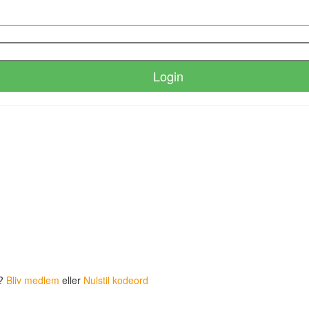
Login
p?
Bliv medlem
eller
Nulstil kodeord