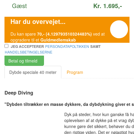
Gæst
Kr. 1.695,-
Har du overvejet...
Du kan spare
70,- (4.129793510324483%)
ved at
opgradere til et
Guldmedlemskab
PERSONDATAPOLTIKKEN
JEG ACCEPTERER
SAMT
HANDELSBETINGELSERNE
Betal og tilmeld
Dybde speciale 40 meter
Program
Deep Diving
"Dybden tiltrækker en masse dykkere, da dybdykning giver et sp
Dyk på steder, hvor kun ganske få ha
oplevelsen af at dykke på et vrag dy
kunne gøre det sikkert, behøver du d
den rigtige viden. Det er nøjagtigt 