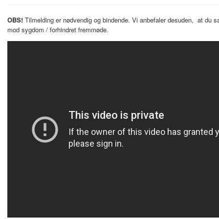
OBS!
Tilmelding er nødvendig og bindende.
Vi anbefaler desuden, at du sa
mod sygdom / forhindret fremmøde.