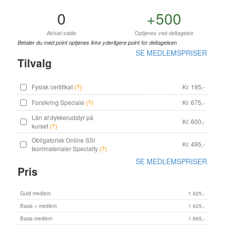
0
+500
Aktuel saldo
Optjenes ved deltagelse
Betaler du med point optjenes ikke yderligere point for deltagelsen
SE MEDLEMSPRISER
Tilvalg
Fysisk certifikat
(?)
Kr. 195,-
Forsikring Speciale
(?)
Kr. 675,-
Lån af dykkerudstyr på
Kr. 600,-
kurset
(?)
Obligatorisk Online SSI
Kr. 495,-
teorimaterialer Specialty
(?)
SE MEDLEMSPRISER
Pris
Guld medlem
1.625,-
Basis + medlem
1.625,-
Basis medlem
1.665,-