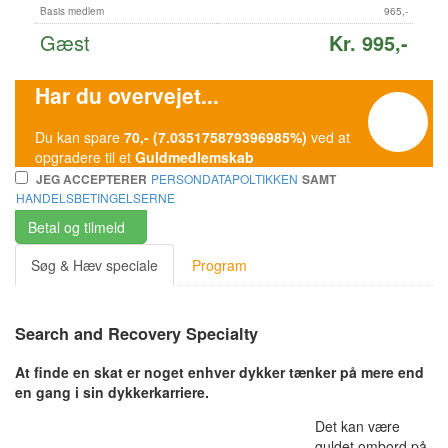
Basis medlem
965,-
Gæst
Kr. 995,-
Har du overvejet...
Du kan spare
70,- (7.035175879396985%)
ved at
opgradere til et
Guldmedlemskab
PERSONDATAPOLTIKKEN
JEG ACCEPTERER
SAMT
HANDELSBETINGELSERNE
Betal og tilmeld
Søg & Hæv speciale
Program
Search and Recovery Specialty
At finde en skat er noget enhver dykker tænker på mere end
en gang i sin dykkerkarriere.
Det kan være
guldet ombord på