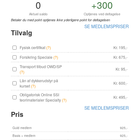
0
+300
Aktuel saldo
Optjenes ved deltagelse
Betaler du med point optjenes ikke yderligere point for deltagelsen
SE MEDLEMSPRISER
Tilvalg
Fysisk certifikat
(?)
Kr. 195,-
Forsikring Speciale
(?)
Kr. 675,-
Transport tilbud OWD/SP
Kr. 95,-
(?)
Lån af dykkerudstyr på
Kr. 600,-
kurset
(?)
Obligatorisk Online SSI
Kr. 495,-
teorimaterialer Specialty
(?)
SE MEDLEMSPRISER
Pris
Guld medlem
925,-
Basis + medlem
925,-