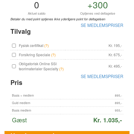
0
+300
Aktuel saldo
Optjenes ved deltagelse
Betaler du med point optjenes ikke yderligere point for deltagelsen
SE MEDLEMSPRISER
Tilvalg
Fysisk certifikat
(?)
Kr. 195,-
Forsikring Speciale
(?)
Kr. 675,-
Obligatorisk Online SSI
Kr. 495,-
teorimaterialer Specialty
(?)
SE MEDLEMSPRISER
Pris
Basis + medlem
895,-
Guld medlem
895,-
Basis medlem
955,-
Gæst
Kr. 1.035,-