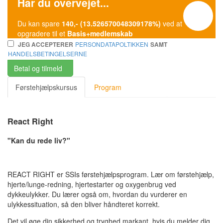
Har du overvejet...
Du kan spare
140,- (13.526570048309178%)
ved at
opgradere til et
Basis+medlemskab
PERSONDATAPOLTIKKEN
JEG ACCEPTERER
SAMT
HANDELSBETINGELSERNE
Betal og tilmeld
Førstehjælpskursus
Program
React Right
"Kan du rede liv?"
REACT RIGHT er SSIs førstehjælpsprogram. Lær om førstehjælp,
hjerte/lunge-redning, hjertestarter og oxygenbrug ved
dykkeulykker. Du lærer også om, hvordan du vurderer en
ulykkessituation, så den bliver håndteret korrekt.
Det vil øge din sikkerhed og tryghed markant, hvis du melder dig