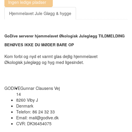
Ingen ledige pladser
Hjemmelavet Jule Gløgg & hygge
GoDive serverer hjemmelavet Økologisk Julegløgg TILDMELDING
BEHØVES IKKE DU MØDER BARE OP
Kom forbi og nyd et varmt glas dejlig hjemmelavet
Økologisk julegløgg og hyg med ligesindet.
GODIVE
Gunnar Clausens Vej
14
8260 Viby J
Denmark
Telefon: 86 24 32 33
Email: mail@godive.dk
CVR: DK36454075