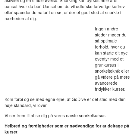
aktivitet og en smule øvelse. Snorkling kan dyrkes hele året
uanset hvor du bor. Uanset om du vil udforske farverige korlrev
eller spændende natur i en sø, er der et godt sted at snorkle i
nærheden af dig.
Ingen andre
steder møder du
så optimale
forhold, hvor du
kan starte dit nye
eventyr med et
grunkursus i
snorkelteknik eller
gå videre på mere
avancerede
fridykker kurser.
Kom forbi og se med egne øjne, at GoDive er det sted med den
høje standard, vi lover.
Vi ser frem til at se dig på vores næste snorkelkursus.
Helbred og færdigheder som er nødvendige for at deltage på
kurset