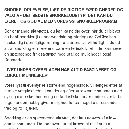
SNORKELOPLEVELSE, LÆR DE RIGTIGE FÆRDIGHEDER OG
VALG AF DET BEDSTE SNORKELUDSTYR. DET KAN DU
LÆRE HOS GODIVE MED VORES SSI SNORKELPROGRAM
Der er mange aktiviteter, du kan kaste dig over, når du er blevet
en habil snorkler (fx undervandsfotografering) og GoDive kan
hjælpe dig i den rigtige retning fra starten. Du vil hurtigt finde ud
af, at snorkling er mere end bare en ferieaktivitet – det kan være
en spændende fritidsaktivitet med utallige muligheder også i
Danmark.
LIVET UNDER OVERFLADEN HAR ALTID FASCINERET OG
LOKKET MENNESKER
Vores lyst til eventyr er større end nogensinde. Vi længes efter at
mærke vægtløsheden i vandet og efter at svømme sammen med
dyr og nyde skønheden og de fantastiske farver under overfladen.
Ingen anden hobby giver mulighed for så meget afstressende
fred og ro i sjælen.
Snorkling er en spændende aktivitet, der kan udøves af alle –
gamle som unge. Det behøver kun at kræve et minimum af