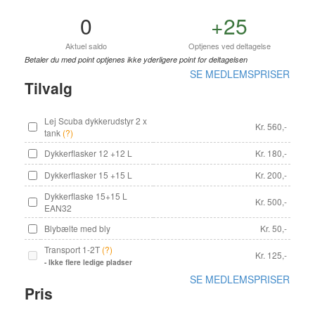
0
+25
Aktuel saldo
Optjenes ved deltagelse
Betaler du med point optjenes ikke yderligere point for deltagelsen
SE MEDLEMSPRISER
Tilvalg
Lej Scuba dykkerudstyr 2 x
Kr. 560,-
tank
(?)
Dykkerflasker 12 +12 L
Kr. 180,-
Dykkerflasker 15 +15 L
Kr. 200,-
Dykkerflaske 15+15 L
Kr. 500,-
EAN32
Blybælte med bly
Kr. 50,-
Transport 1-2T
(?)
Kr. 125,-
- Ikke flere ledige pladser
SE MEDLEMSPRISER
Pris