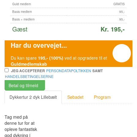
Guld medlem
GRATIS
Basis medlem
95,-
Basis + medlem
95,-
Gæst
Kr. 195,-
Har du overvejet...
Du kan spare
195,- (100%)
ved at opgradere til et
Guldmedlemskab
PERSONDATAPOLTIKKEN
JEG ACCEPTERER
SAMT
HANDELSBETINGELSERNE
Betal og tilmeld
Dykkertur 2 dyk Lillebælt
Søbadet
Program
Tag med på
denne tur for at
opleve fantastisk
god dykning i