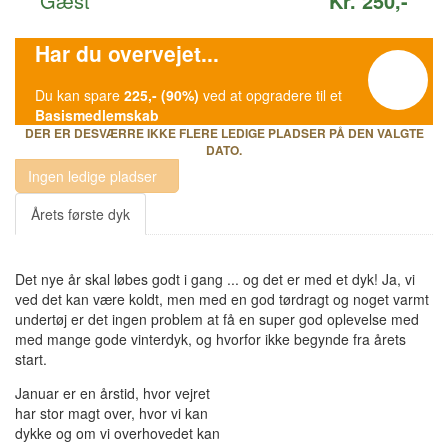
Gæst
Kr. 250,-
Har du overvejet...
Du kan spare
225,- (90%)
ved at opgradere til et
Basismedlemskab
DER ER DESVÆRRE IKKE FLERE LEDIGE PLADSER PÅ DEN VALGTE
DATO.
Ingen ledige pladser
Årets første dyk
Det nye år skal løbes godt i gang ... og det er med et dyk! Ja, vi
ved det kan være koldt, men med en god tørdragt og noget varmt
undertøj er det ingen problem at få en super god oplevelse med
med mange gode vinterdyk, og hvorfor ikke begynde fra årets
start.
Januar er en årstid, hvor vejret
har stor magt over, hvor vi kan
dykke og om vi overhovedet kan