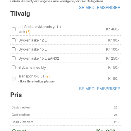
Betaler du med point optjenes ikke yderligere point for deltagelsen
SE MEDLEMSPRISER
Tilvalg
Lej Scuba dykkerudstyr 1 x
Kr. 460,-
tank
(?)
Dykkerflaske 12 L
Kr. 90,-
Dykkerflaske 15 L
Kr. 100,-
Dykkerflaske 15 L EAN32
Kr. 250,-
Blybælte med bly
Kr. 50,-
Transport 0-0,5T
(?)
Kr. 50,-
- Ikke flere ledige pladser
SE MEDLEMSPRISER
Pris
Basis medlem
25,-
Guld medlem
25,-
Basis + medlem
25,-