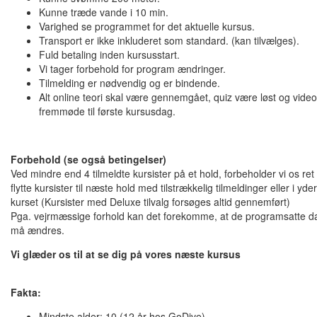
Kunne træde vande i 10 min.
Varighed se programmet for det aktuelle kursus.
Transport er ikke inkluderet som standard. (kan tilvælges).
Fuld betaling inden kursusstart.
Vi tager forbehold for program ændringer.
Tilmelding er nødvendig og er bindende.
Alt online teori skal være gennemgået, quiz være løst og vide
fremmøde til første kursusdag.
Forbehold (se også betingelser)
Ved mindre end 4 tilmeldte kursister på et hold, forbeholder vi os re
flytte kursister til næste hold med tilstrækkelig tilmeldinger eller i y
kurset (Kursister med Deluxe tilvalg forsøges altid gennemført)
Pga. vejrmæssige forhold kan det forekomme, at de programsatte 
må ændres.
Vi glæder os til at se dig på vore
Fakta:
Mindste alder: 10 (12 år hos GoDive)