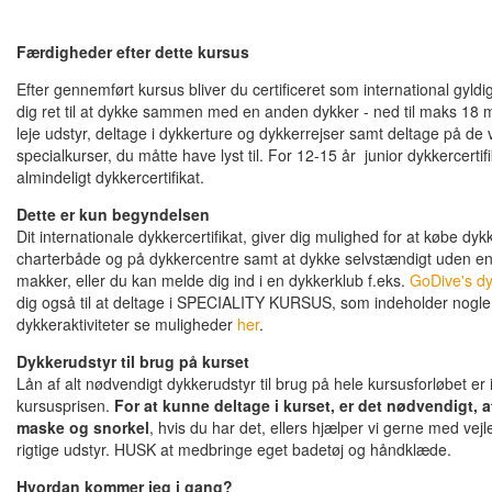
Færdigheder efter dette kursus
Efter gennemført kursus bliver du certificeret som international gyldi
dig ret til at dykke sammen med en anden dykker - ned til maks 18
leje udstyr, deltage i dykkerture og dykkerrejser samt deltage på d
specialkurser, du måtte have lyst til. For 12-15 år junior dykkercertif
almindeligt dykkercertifikat.
Dette er kun begyndelsen
Dit internationale dykkercertifikat, giver dig mulighed for at købe dyk
charterbåde og på dykkercentre samt at dykke selvstændigt uden en
makker, eller du kan melde dig ind i en dykkerklub f.eks.
GoDive's dy
dig også til at deltage i SPECIALITY KURSUS, som indeholder nogl
dykkeraktiviteter se muligheder
her
.
Dykkerudstyr til brug på kurset
Lån af alt nødvendigt dykkerudstyr til brug på hele kursusforløbet er 
kursusprisen.
For at kunne deltage i kurset, er det nødvendigt,
maske og snorkel
, hvis du har det, ellers hjælper vi gerne med vejl
rigtige udstyr. HUSK at medbringe eget badetøj og håndklæde.
Hvordan kommer jeg i gang?