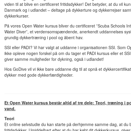
viden til at blive en certificeret fritidsdykker! Det betyder, at du vil k
Danmark og i udlandet – deltage på dykkerture og dykkerrejser sam
dykkerkurser.
På vores Open Water kursus bliver du certificeret ”Scuba Schools In
Water Diver”, et verdensomspændende, anerkendt uddannelses syst
grundig dykkertræning i pool og åbent hav.
SSI eller PADI? Vi har valgt at uddanne i organisationen SSI. Som Op
ikke opleve nogen forskel på om du tager et PADI kursus eller et SS
giver samme muligheder for dykning, også i udlandet!
Hos GoDive vil vi ikke bare uddanne dig til at opnå et dykkercertifikat, v
dykker med gode dykkerfærdigheder.
Et Open Water kursus består altid af tre dele: Teori, træning i p
vand.
Teori
Et online selvstudie du kan starte på derhjemme samme dag, at du bes
fritidsdykker. Umiddelbart efter at du har købt dit dykkerkursus, giver 