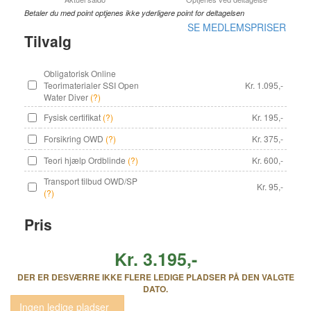
Betaler du med point optjenes ikke yderligere point for deltagelsen
SE MEDLEMSPRISER
Tilvalg
Obligatorisk Online
Teorimaterialer SSI Open
Kr. 1.095,-
Water Diver
(?)
Fysisk certifikat
(?)
Kr. 195,-
Forsikring OWD
(?)
Kr. 375,-
Teori hjælp Ordblinde
(?)
Kr. 600,-
Transport tilbud OWD/SP
Kr. 95,-
(?)
Pris
Kr. 3.195,-
DER ER DESVÆRRE IKKE FLERE LEDIGE PLADSER PÅ DEN VALGTE
DATO.
Ingen ledige pladser