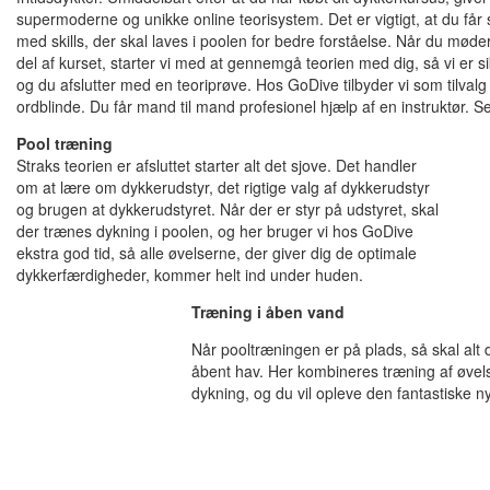
supermoderne og unikke online teorisystem. Det er vigtigt, at du får 
med skills, der skal laves i poolen for bedre forståelse. Når du møder
del af kurset, starter vi med at gennemgå teorien med dig, så vi er sik
og du afslutter med en teoriprøve. Hos GoDive tilbyder vi som tilvalg 
ordblinde. Du får mand til mand profesionel hjælp af en instruktør. Se 
Pool træning
Straks teorien er afsluttet starter alt det sjove. Det handler
om at lære om dykkerudstyr, det rigtige valg af dykkerudstyr
og brugen at dykkerudstyret. Når der er styr på udstyret, skal
der trænes dykning i poolen, og her bruger vi hos GoDive
ekstra god tid, så alle øvelserne, der giver dig de optimale
dykkerfærdigheder, kommer helt ind under huden.
Træning i åben vand
Når pooltræningen er på plads, så skal alt 
åbent hav. Her kombineres træning af øvel
dykning, og du vil opleve den fantastiske n