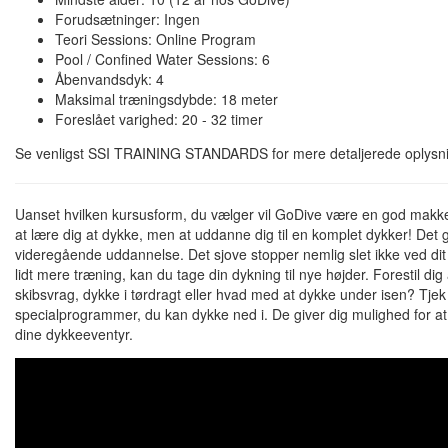
Forudsætninger: Ingen
Teori Sessions: Online Program
Pool / Confined Water Sessions: 6
Åbenvandsdyk: 4
Maksimal træningsdybde: 18 meter
Foreslået varighed: 20 - 32 timer
Se venligst SSI TRAINING STANDARDS for mere detaljerede oplysni
Uanset hvilken kursusform, du vælger vil GoDive være en god makke
at lære dig at dykke, men at uddanne dig til en komplet dykker! Det gø
videregående uddannelse. Det sjove stopper nemlig slet ikke ved dit 
lidt mere træning, kan du tage din dykning til nye højder. Forestil d
skibsvrag, dykke i tørdragt eller hvad med at dykke under isen? Tj
specialprogrammer, du kan dykke ned i. De giver dig mulighed for at
dine dykkeeventyr.