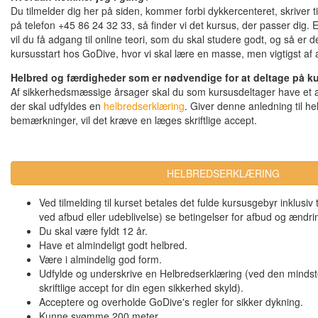
Du tilmelder dig her på siden, kommer forbi dykkercenteret, skriver t
på telefon +45 86 24 32 33, så finder vi det kursus, der passer dig. E
vil du få adgang til online teori, som du skal studere godt, og så er d
kursusstart hos GoDive, hvor vi skal lære en masse, men vigtigst af a
Helbred og færdigheder som er nødvendige for at deltage på ku
Af sikkerhedsmæssige årsager skal du som kursusdeltager have et a
der skal udfyldes en
helbredserklæring
. Giver denne anledning til 
bemærkninger, vil det kræve en læges skriftlige accept.
HELBREDSERKLÆRING
Ved tilmelding til kurset betales det fulde kursusgebyr inklusiv 
ved afbud eller udeblivelse) se betingelser for afbud og ændri
Du skal være fyldt 12 år.
Have et almindeligt godt helbred.
Være i almindelig god form.
Udfylde og underskrive en Helbredserklæring (ved den mindste
skriftlige accept for din egen sikkerhed skyld).
Acceptere og overholde GoDive's regler for sikker dykning.
Kunne svømme 200 meter.