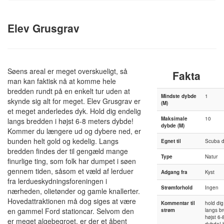
Elev Grusgrav
Søens areal er meget overskueligt, så
Fakta
man kan faktisk nå at komme hele
bredden rundt på en enkelt tur uden at
Mindste dybde
1
skynde sig alt for meget. Elev Grusgrav er
(M)
et meget anderledes dyk. Hold dig endelig
Maksimale
10
langs bredden i højst 6-8 meters dybde!
dybde (M)
Kommer du længere ud og dybere ned, er
bunden helt gold og kedelig. Langs
Egnet til
Scuba d
bredden findes der til gengæld mange
Type
Natur
finurlige ting, som folk har dumpet i søen
gennem tiden, såsom et væld af lerduer
Adgang fra
Kyst
fra lerdueskydningsforeningen i
Strømforhold
Ingen
nærheden, olietønder og gamle knallerter.
Hovedattraktionen må dog siges at være
Kommentar til
hold dig
en gammel Ford stationcar. Selvom den
strøm
langs b
højst 6-
er meget algebegroet, er der et åbent
dybde!