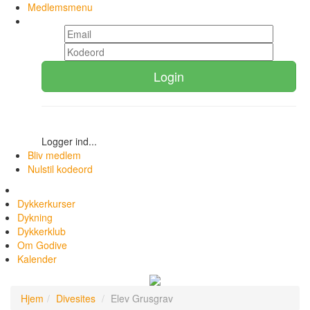
Medlemsmenu
Login
Logger ind...
Bliv medlem
Nulstil kodeord
Dykkerkurser
Dykning
Dykkerklub
Om Godive
Kalender
Hjem
Divesites
Elev Grusgrav