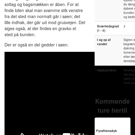
soltag og bagsmækken er åben. For at
du læng
dybere 
finde bilen skal man svømme stik venstre
bunden 
fra det sted man normalt går i søen; det
og kede
lille indhak, der går ud mod grusvejen. Det
Sværhedsgrad
3
siges også, at der findes en gravko et
(1 - 5)
sted på bunden.
I og op af
Sigten e
Der er også en del gedder i søen.
vandet
begræns
dykning
forvent
efter læ
tørvejrs
Højdepunkter
Hovedat
må dog 
være e
Ford sta
Kommende
ture hertil
Fyraftensdyk